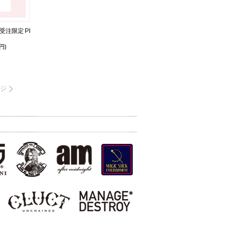
EB受注限定 PI
円)
ジ