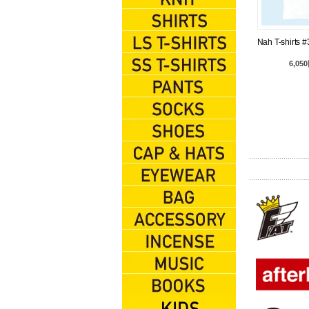
KNIT
SHIRTS
Nah T-shirt
L/S TEES
6,05
S/S TEES
PANTS
SOX
SHOES
CAP&HATS
EYEWEAR
BAG
ACCESSORIES
INCENSE
MUSIC
BOOKS