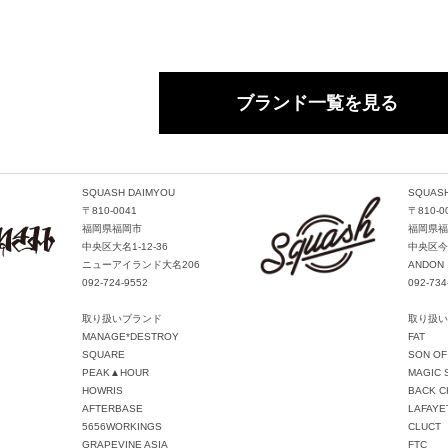
ブランド一覧を見る
SQUASH DAIMYOU
SQUASH
〒810-0041
〒810-0
福岡県福岡市
福岡県福
中央区大名1-12-36
中央区今泉
ニューアイランド大名206
ANDON 
092-724-9552
092-734
取り扱いブランド
取り扱い
MANAGE*DESTROY
FAT
SQUARE
SON OF
PEAK▲HOUR
MAGIC 
HOWRIS
BACK C
AFTERBASE
LAFAYE
5656WORKINGS
CLUCT
GRAPEVINE ASIA
FTC