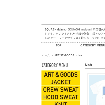
SQUASH daimyo, SQUASH imaizumi 両店
トです。セレクトされた洋服や雑貨、様々なア
トのアートワークやグッズを取り扱っておりま
TOP
CATEGORY MEN
ARTIST GOODS
ACCESSORIES
CREW SWEAT
HOOD SWEAT
KIDS WEAR
CAP&HATS
EYEWEAR
INCENSE
S/S TEES
L/S TEES
JACKET
SHIRTS
BOOKS
SHOES
PANTS
MUSIC
ESOW
SALE
KNIT
BAG
SOX
ホーム
>
ARTIST GOODS
>
Nah
Nah
ARTIST GOODS
JACKET
CREW SWEAT
HOOD SWEAT