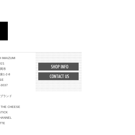
 IMAIZUMI
021
岡市
1-2-8
1E
-3037
ブランド
 THE CHEESE
STICK
HANNEL
TTE