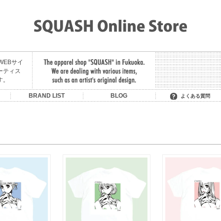
舗のWEBサイ
ーティス
す。
U
BRAND LIST
BLOG
よくある質問
SON OF THE CHEESE
OIT/BE BACK LATER
MIDNIGHT PAINTING
LITTLE YARMOUTH /
MANAGE*DESTROY
MADE IN PARADISE
HAVE A GOOD TIME
SAURAS BEING
MAGIC STICK
FAT CLASSIC
CONVERSE
HOMERUN
RUTSUBO
KUUMBA
STACKS
LIXTICK
NEMES
HELAS
CLUCT
GARNI
F.A.T.
FTC
SKATEBOARDING +
HEELA GREEN
SERVICE