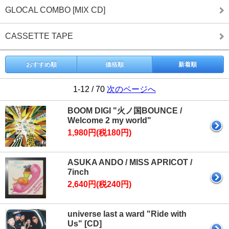
GLOCAL COMBO [MIX CD]
CASSETTE TAPE
おすすめ順
価格順
新着順
1-12 / 70
次のページへ
BOOM DIGI "火ノ国BOUNCE /
Welcome 2 my world"
1,980円(税180円)
ASUKA ANDO / MISS APRICOT /
7inch
2,640円(税240円)
universe last a ward "Ride with
Us" [CD]