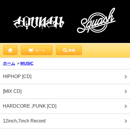
カート
検索
ホーム
＞
MUSIC
HIPHOP [CD]
[MIX CD]
HARDCORE ,PUNK [CD]
12inch,7inch Record