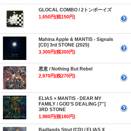
GLOCAL COMBO / 2トンボーイズ
1,650円(税150円)
Mahina Apple & MANTIS - Signals
[CD] 3rd STONE (2025)
3,300円(税300円)
悪意 / Nothing But Rebel
2,970円(税270円)
ELIAS × MANTIS - DEAR MY
FAMILY / GOD'S DEALING [7"]
3RD STONE
1,980円(税180円)
Badlands Strut (CD) / ELIAS X