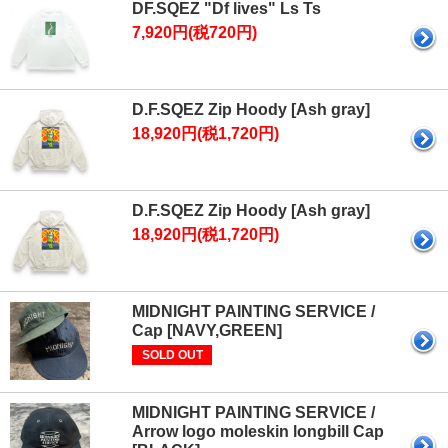
DF.SQEZ "Df lives" Ls Ts
7,920円(税720円)
D.F.SQEZ Zip Hoody [Ash gray]
18,920円(税1,720円)
D.F.SQEZ Zip Hoody [Ash gray]
18,920円(税1,720円)
MIDNIGHT PAINTING SERVICE /
Cap [NAVY,GREEN]
SOLD OUT
MIDNIGHT PAINTING SERVICE /
Arrow logo moleskin longbill Cap