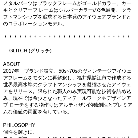
メタルパーツはブラックフレームがゴールドカラー、カー
キとクリアーフ レームはシルバーカラーの3色展開。 クラ
フトマンシップを追求する日本発のアイウェアブランドと
のコラボレーションモデル。
＊＊＊＊＊＊＊＊＊＊＊＊＊＊＊＊＊＊＊＊＊＊＊＊＊＊
― GLITCH (グリッチ) ―
ABOUT
2017年、ブランド設立。50s~70sのヴィンテージアイウェ
アフレームをモダンに再解釈し、福井県鯖江市で作成する
世界最高水準のクラフトマンシップを凝縮させたアイウェ
アをリリース。限られた職人のみ実現可能な技術を詰め込
み、現在では希少となったディテールワークやデザインア
プ ローチをする物作りはアルティザン的独創性とプレミア
ムな価値の両面を有している。
PHILOSOPHY
個性を輝きに。