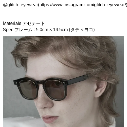
@glitch_eyewear(https://www.instagram.com/glitch_eyewear/
Materials アセテート
Spec フレーム : 5.0cm × 14.5cm (タテ × ヨコ)