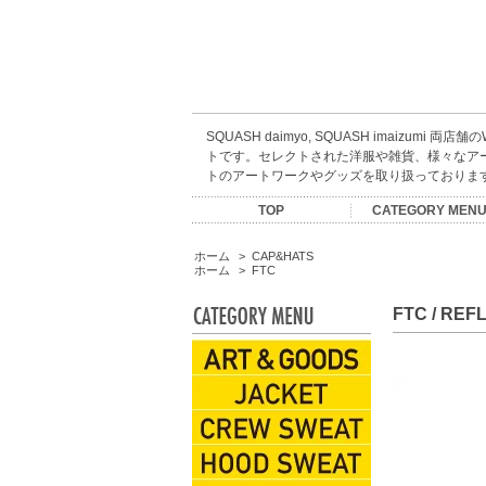
SQUASH daimyo, SQUASH imaizumi 両店
トです。セレクトされた洋服や雑貨、様々なア
トのアートワークやグッズを取り扱っておりま
TOP
CATEGORY MEN
ARTIST GOODS
ACCESSORIES
CREW SWEAT
HOOD SWEAT
KIDS WEAR
CAP&HATS
EYEWEAR
INCENSE
S/S TEES
L/S TEES
JACKET
SHIRTS
BOOKS
SHOES
PANTS
MUSIC
ESOW
SALE
KNIT
BAG
SOX
ホーム
>
CAP&HATS
ホーム
>
FTC
FTC / REF
ARTIST GOODS
JACKET
CREW SWEAT