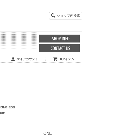
ショップ内検索
マイアカウント
0アイテム
ective label
sure.
ONE