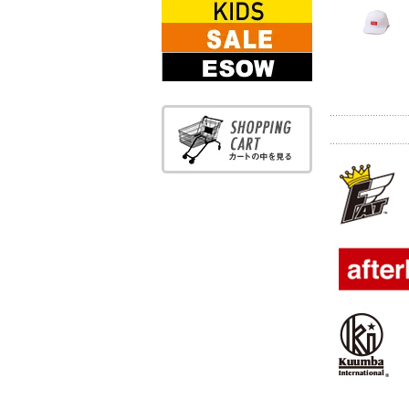
BOOKS
KIDS WEAR
SALE
ESOW