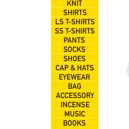
HOOD SWEAT
KNIT
SHIRTS
L/S TEES
S/S TEES
PANTS
SOX
SHOES
CAP&HATS
EYEWEAR
BAG
ACCESSORIES
INCENSE
MUSIC