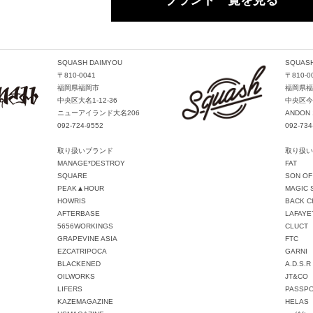
SQUASH DAIMYOU
SQUASH
〒810-0041
〒810-0
福岡県福岡市
福岡県福
中央区大名1-12-36
中央区今泉
ニューアイランド大名206
ANDON 
092-724-9552
092-734
取り扱いブランド
取り扱い
MANAGE*DESTROY
FAT
SQUARE
SON OF
PEAK▲HOUR
MAGIC 
HOWRIS
BACK C
AFTERBASE
LAFAYE
5656WORKINGS
CLUCT
GRAPEVINE ASIA
FTC
EZCATRIPOCA
GARNI
BLACKENED
A.D.S.R
OILWORKS
JT&CO
LIFERS
PASSP
KAZEMAGAZINE
HELAS