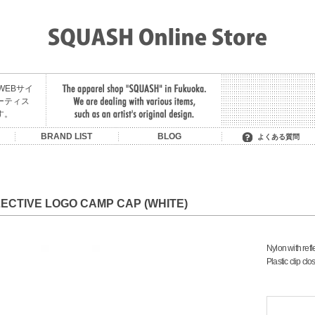
舗のWEBサイ
ーティス
す。
U
BRAND LIST
BLOG
よくある質問
SON OF THE CHEESE
OIT/BE BACK LATER
MIDNIGHT PAINTING
LITTLE YARMOUTH /
MANAGE*DESTROY
MADE IN PARADISE
HAVE A GOOD TIME
SAURAS BEING
MAGIC STICK
FAT CLASSIC
CONVERSE
HOMERUN
RUTSUBO
KUUMBA
STACKS
LIXTICK
NEMES
HELAS
CLUCT
GARNI
F.A.T.
FTC
SKATEBOARDING +
HEELA GREEN
SERVICE
LECTIVE LOGO CAMP CAP (WHITE)
Nylon with refl
Plastic clip clo