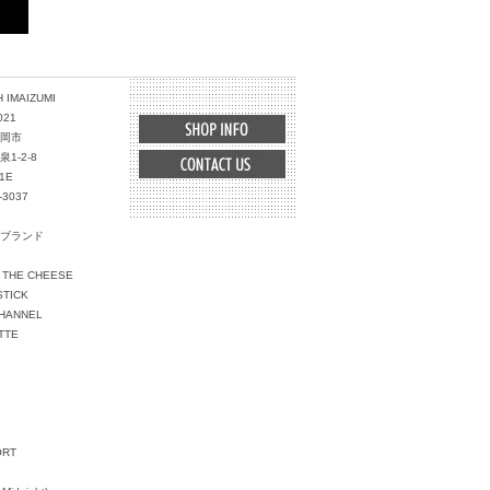
 IMAIZUMI
021
岡市
1-2-8
1E
-3037
ブランド
 THE CHEESE
STICK
HANNEL
TTE
ORT