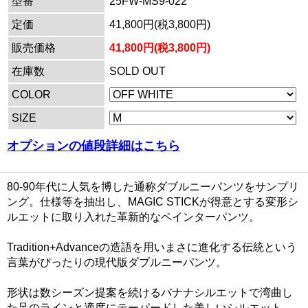
型番
25FW-MS9-022
定価
41,800円(税3,800円)
販売価格
41,800円(税3,800円)
在庫数
SOLD OUT
COLOR
SIZE
オプションの値段詳細はこちら
80-90年代に人気を博した通称ダブルニーパンツをサンプリ
ング。仕様等を抽出し、MAGIC STICKが得意とする変形シ
ルエットに取り入れた革新的なペインターパンツ。
Tradition+Advanceの造語を用いまさに進化する伝統という
言葉がぴったりの現代版ダブルニーパンツ。
形状は数シーズン提案を続けるバナナシルエットで湾曲し
た足のラインと適度にテーパードした美しいシルエット。